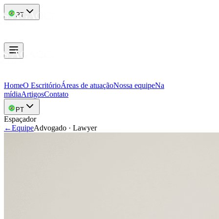
PT
Home
O Escritório
Áreas de atuação
Nossa equipe
Na
mídia
Artigos
Contato
PT
Espaçador
←
Equipe
Advogado
·
Lawyer