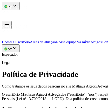
PT
Home
O Escritório
Áreas de atuação
Nossa equipe
Na mídia
Artigos
Con
PT
Espaçador
Legal
Política de Privacidade
Como tratamos os seus dados pessoais no site Mathaus Agacci Advog
O escritório
Mathaus Agacci Advogados
("escritório", "nós") resp
Pessoais (Lei nº 13.709/2018 — LGPD). Esta política descreve como co